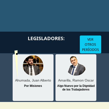
Volv
LEGISLADORES:
VER
OTROS
PERÍODOS
Ahumada, Juan Alberto
atriz
Amarilla, Ramon Oscar
Arj
Por Misiones
sionero
Algo Nuevo por la Dignidad
de los Trabajadores