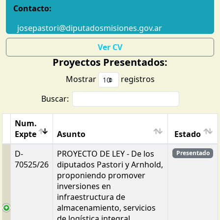
Contacto:
josepastori@diputadosmisiones.gov.ar
Ver CV
Proyectos Presentados:
Mostrar
registros
Buscar:
Num.
Expte
Asunto
Estado
D-
PROYECTO DE LEY - De los
Presentado
70525/26
diputados Pastori y Arnhold,
proponiendo promover
inversiones en
infraestructura de
almacenamiento, servicios
de logística integral,