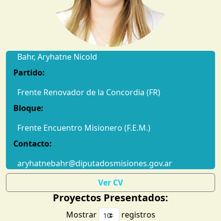
Bahr, Aryhatne Nicold
Partido:
Frente Renovador de la Concordia (FR)
Bloque:
Frente Encuentro Misionero (F.E.M.)
Contacto:
aryhatnebahr@diputadosmisiones.gov.ar
Ver CV
Proyectos Presentados:
Mostrar
registros