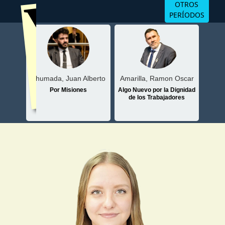
Volver
OTROS
PERÍODOS
Ahumada, Juan Alberto
atriz
Amarilla, Ramon Oscar
Arj
Por Misiones
sionero
Algo Nuevo por la Dignidad
de los Trabajadores