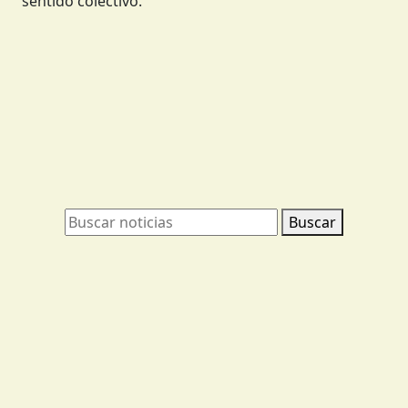
distintas localidades que participaron de la
publicación, en un momento cargado de cercanía y
sentido colectivo.
Buscar