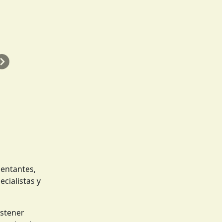
Siguiente
sentantes,
ecialistas y
ostener