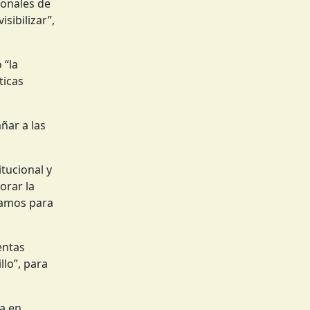
ionales de
sibilizar”,
 “la
ticas
ñar a las
tucional y
orar la
scamos para
entas
llo”, para
da en