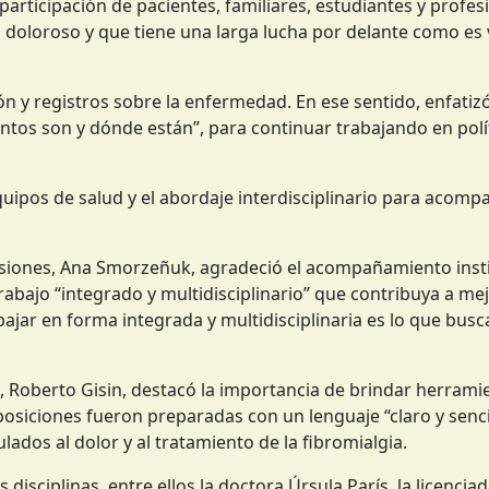
 participación de pacientes, familiares, estudiantes y profes
doloroso y que tiene una larga lucha por delante como es vi
 y registros sobre la enfermedad. En ese sentido, enfatizó
ntos son y dónde están”, para continuar trabajando en polí
quipos de salud y el abordaje interdisciplinario para acompa
isiones, Ana Smorzeñuk, agradeció el acompañamiento insti
abajo “integrado y multidisciplinario” que contribuya a mej
abajar en forma integrada y multidisciplinaria es lo que bu
ón, Roberto Gisin, destacó la importancia de brindar herrami
xposiciones fueron preparadas con un lenguaje “claro y senci
lados al dolor y al tratamiento de la fibromialgia.
disciplinas, entre ellos la doctora Úrsula París, la licencia