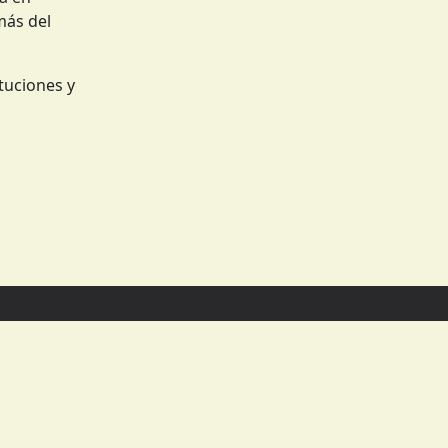
emás del
tuciones y
Apre