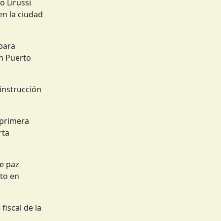
o Lirussi
en la ciudad
 para
en Puerto
 instrucción
 primera
rta
e paz
nto en
fiscal de la