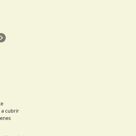
Siguiente
te
 a cubrir
menes