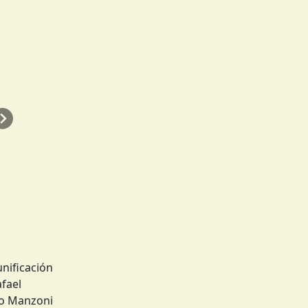
Siguiente
unificación
fael
ldo Manzoni