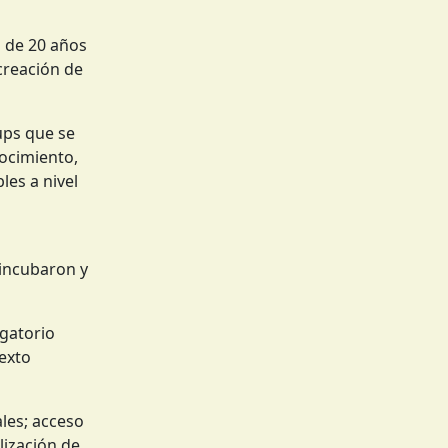
s de 20 años
creación de
ups que se
ocimiento,
les a nivel
 incubaron y
igatorio
texto
les; acceso
lización de