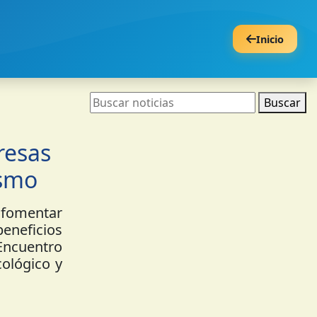
Inicio
Buscar
resas
ismo
 fomentar
beneficios
 Encuentro
cológico y