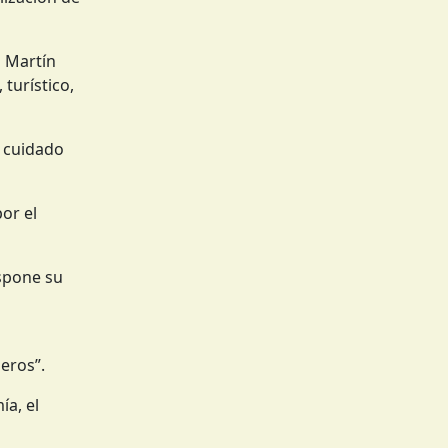
o Martín
 turístico,
l cuidado
or el
ispone su
eros”.
ía, el