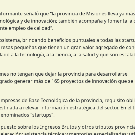
nformante señaló que “la provincia de Misiones lleva ya má
cnológica y de innovación; también acompaña y fomenta la 
nte empleo de calidad”.
osistema, brindando beneficios puntuales a todas las start
mpresas pequeñas que tienen un gran valor agregado de con
o a la tecnología, a la ciencia, a la salud y que son escalab
enes no tengan que dejar la provincia para desarrollarse
logrado generar más de 165 proyectos de innovación que se
 Empresas de Base Tecnológica de la provincia, requisito obl
stinada a relevar información estratégica del sector. En el 
 denominados “startups”.
puesto sobre los Ingresos Brutos y otros tributos provincia
leración; asistencia técnica y mentorías especializadas; uti