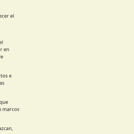
ecer el
l
el
r en
de
ctos e
as
 que
on marcos
azcan,