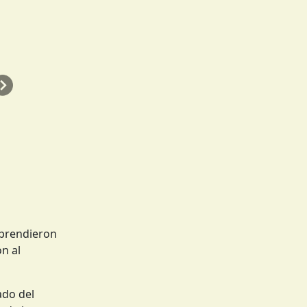
Siguiente
aprendieron
n al
ado del