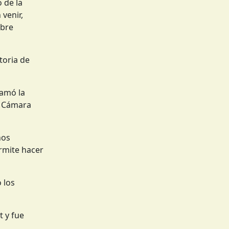
 de la
venir,
obre
toria de
lamó la
a Cámara
nos
rmite hacer
 los
 y fue